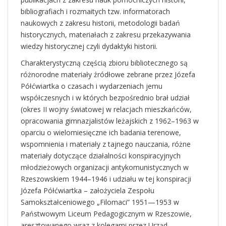
bibliografiach i rozmaitych tzw. informatorach
naukowych z zakresu historii, metodologii badań
historycznych, materiałach z zakresu przekazywania
wiedzy historycznej czyli dydaktyki historii.
Charakterystyczną częścią zbioru bibliotecznego są
różnorodne materiały źródłowe zebrane przez Józefa
Półćwiartka o czasach i wydarzeniach jemu
współczesnych i w których bezpośrednio brał udział
(okres II wojny światowej w relacjach mieszkańców,
opracowania gimnazjalistów leżajskich z 1962–1963 w
oparciu o wielomiesięczne ich badania terenowe,
wspomnienia i materiały z tajnego nauczania, różne
materiały dotyczące działalności konspiracyjnych
młodzieżowych organizacji antykomunistycznych w
Rzeszowskiem 1944–1946 i udziału w tej konspiracji
Józefa Półćwiartka – założyciela Zespołu
Samokształceniowego „Filomaci” 1951—1953 w
Państwowym Liceum Pedagogicznym w Rzeszowie,
aresztowanego wraz z kolegami przez Urząd