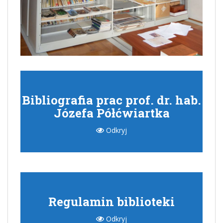
Bibliografia prac prof. dr. hab.
Józefa Półćwiartka
Odkryj
Regulamin biblioteki
Odkryj