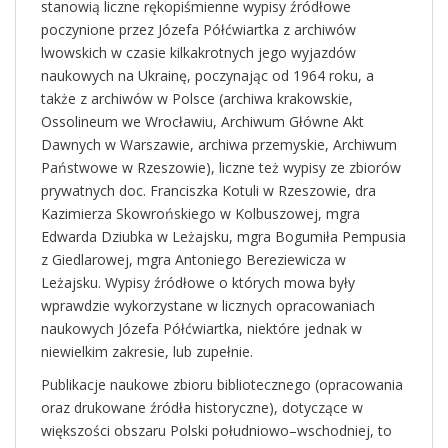
stanowią liczne rękopiśmienne wypisy źródłowe
poczynione przez Józefa Półćwiartka z archiwów
lwowskich w czasie kilkakrotnych jego wyjazdów
naukowych na Ukrainę, poczynając od 1964 roku, a
także z archiwów w Polsce (archiwa krakowskie,
Ossolineum we Wrocławiu, Archiwum Główne Akt
Dawnych w Warszawie, archiwa przemyskie, Archiwum
Państwowe w Rzeszowie), liczne też wypisy ze zbiorów
prywatnych doc. Franciszka Kotuli w Rzeszowie, dra
Kazimierza Skowrońskiego w Kolbuszowej, mgra
Edwarda Dziubka w Leżajsku, mgra Bogumiła Pempusia
z Giedlarowej, mgra Antoniego Bereziewicza w
Leżajsku. Wypisy źródłowe o których mowa były
wprawdzie wykorzystane w licznych opracowaniach
naukowych Józefa Półćwiartka, niektóre jednak w
niewielkim zakresie, lub zupełnie.
Publikacje naukowe zbioru bibliotecznego (opracowania
oraz drukowane źródła historyczne), dotyczące w
większości obszaru Polski południowo–wschodniej, to