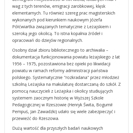
wag z tych terenów, emigracji zarobkowej, klęsk
elementarnych. Tu również szereg prac magisterskich
wykonanych pod kierunkiem naukowym Józefa
Półćwiartka związanych tematycznie z Leżajskiem i
szeroką jego okolicą. To istna kopalnia źródeł i
opracowań do dziejów regionalnych.
Osobny dział zbioru bibliotecznego to archiwalia –
dokumentacja funkcjonowania powiatu leżajskiego z lat
1956 – 1975, pozostawiona bez opieki po likwidacji
powiatu w ramach reformy administracji państwa
polskiego. Systematycznie "rozkradana" przez młodzież
szkolną Leżajska na makulaturę dostarczaną do szkół. Z
pomocą nauczycieli z Leżajska i okolicy studiujących
systemem zaocznym historię w Wyższej Szkole
Pedagogicznej w Rzeszowie (Henryk Świta, Bogumił
Pempuś, Jan Zawadzki) udało się wiele zabezpieczyć i
przewieźć do Rzeszowa.
Dużą wartość dla przyszłych badań naukowych