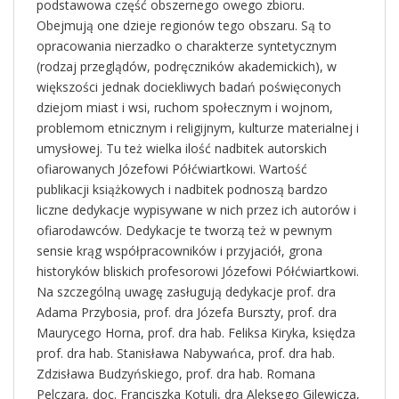
podstawowa część obszernego owego zbioru.
Obejmują one dzieje regionów tego obszaru. Są to
opracowania nierzadko o charakterze syntetycznym
(rodzaj przeglądów, podręczników akademickich), w
większości jednak dociekliwych badań poświęconych
dziejom miast i wsi, ruchom społecznym i wojnom,
problemom etnicznym i religijnym, kulturze materialnej i
umysłowej. Tu też wielka ilość nadbitek autorskich
ofiarowanych Józefowi Półćwiartkowi. Wartość
publikacji książkowych i nadbitek podnoszą bardzo
liczne dedykacje wypisywane w nich przez ich autorów i
ofiarodawców. Dedykacje te tworzą też w pewnym
sensie krąg współpracowników i przyjaciół, grona
historyków bliskich profesorowi Józefowi Półćwiartkowi.
Na szczególną uwagę zasługują dedykacje prof. dra
Adama Przybosia, prof. dra Józefa Burszty, prof. dra
Maurycego Horna, prof. dra hab. Feliksa Kiryka, księdza
prof. dra hab. Stanisława Nabywańca, prof. dra hab.
Zdzisława Budzyńskiego, prof. dra hab. Romana
Pelczara, doc. Franciszka Kotuli, dra Aleksego Gilewicza,