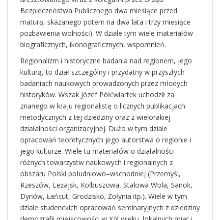
Bezpieczeństwa Publicznego dwa miesiące przed
maturą, skazanego potem na dwa lata i trzy miesiące
pozbawienia wolności). W dziale tym wiele materiałów
biograficznych, ikonograficznych, wspomnień.
Regionalizm i historyczne badania nad regionem, jego
kulturą, to dział szczególny i przydatny w przyszłych
badaniach naukowych prowadzonych przez młodych
historyków. Wszak Józef Półćwiartek uchodził za
znanego w kraju regionalistę o licznych publikacjach
metodycznych z tej dziedziny oraz z wielorakiej
działalności organizacyjnej. Dużo w tym dziale
opracowań teoretycznych jego autorstwa o regionie i
jego kulturze. Wiele tu materiałów o działalności
różnych towarzystw naukowych i regionalnych z
obszaru Polski południowo–wschodniej (Przemyśl,
Rzeszów, Leżajsk, Kolbuszowa, Stalowa Wola, Sanok,
Dynów, Łańcut, Grodzisko, Żołynia itp.). Wiele w tym
dziale studenckich opracowań seminaryjnych z dziedziny
demografii miejscowości w XIX wieku, lokalnych miar i