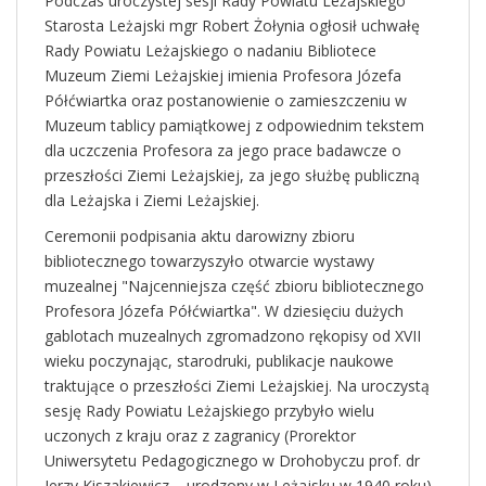
Podczas uroczystej sesji Rady Powiatu Leżajskiego
Starosta Leżajski mgr Robert Żołynia ogłosił uchwałę
Rady Powiatu Leżajskiego o nadaniu Bibliotece
Muzeum Ziemi Leżajskiej imienia Profesora Józefa
Półćwiartka oraz postanowienie o zamieszczeniu w
Muzeum tablicy pamiątkowej z odpowiednim tekstem
dla uczczenia Profesora za jego prace badawcze o
przeszłości Ziemi Leżajskiej, za jego służbę publiczną
dla Leżajska i Ziemi Leżajskiej.
Ceremonii podpisania aktu darowizny zbioru
bibliotecznego towarzyszyło otwarcie wystawy
muzealnej "Najcenniejsza część zbioru bibliotecznego
Profesora Józefa Półćwiartka". W dziesięciu dużych
gablotach muzealnych zgromadzono rękopisy od XVII
wieku poczynając, starodruki, publikacje naukowe
traktujące o przeszłości Ziemi Leżajskiej. Na uroczystą
sesję Rady Powiatu Leżajskiego przybyło wielu
uczonych z kraju oraz z zagranicy (Prorektor
Uniwersytetu Pedagogicznego w Drohobyczu prof. dr
Jerzy Kiszakiewicz – urodzony w Leżajsku w 1940 roku),