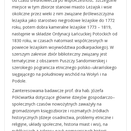
od czasu średniowiecza po współczesność. Szczególne
miejsce w tym zbiorze stanowi miasto Leżajsk i wsie
okoliczne przez wieki z nim związane (królewszczyzna
leżajska jako starostwo niegrodowe leżajskie do 1772
roku, potem dobra kameralne leżajskie 1773 – 1819,
następnie w składzie Ordynacji Łańcuckiej Potockich od
1830 roku, w czasach natomiast współczesnych w
powiecie leżajskim województwa podkarpackiego). W
szerszym zakresie zbiór biblioteczny związany jest
tematycznie z obszarem Puszczy Sandomierskiej i
szerokiego pogranicza etnicznego polsko–ukraińskiego
sięgającego na południowy wschód na Wołyń i na
Podole.
Zainteresowania badawcze prof. dra hab. Józefa
Półćwiartka dotyczące głównie dziejów gospodarczo–
społecznych czasów nowożytnych zaważyły na
gromadzonym księgozbiorze i rozmaitych źródłach
historycznych (dzieje osadnictwa, problemy etniczne i
religijne, układy społeczne, historia miast i wsi), na
publikacjach z zakresu nauk pomocniczych historii,