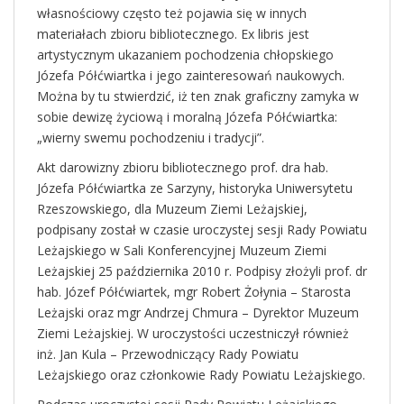
własnościowy często też pojawia się w innych
materiałach zbioru bibliotecznego. Ex libris jest
artystycznym ukazaniem pochodzenia chłopskiego
Józefa Półćwiartka i jego zainteresowań naukowych.
Można by tu stwierdzić, iż ten znak graficzny zamyka w
sobie dewizę życiową i moralną Józefa Półćwiartka:
„wierny swemu pochodzeniu i tradycji”.
Akt darowizny zbioru bibliotecznego prof. dra hab.
Józefa Półćwiartka ze Sarzyny, historyka Uniwersytetu
Rzeszowskiego, dla Muzeum Ziemi Leżajskiej,
podpisany został w czasie uroczystej sesji Rady Powiatu
Leżajskiego w Sali Konferencyjnej Muzeum Ziemi
Leżajskiej 25 października 2010 r. Podpisy złożyli prof. dr
hab. Józef Półćwiartek, mgr Robert Żołynia – Starosta
Leżajski oraz mgr Andrzej Chmura – Dyrektor Muzeum
Ziemi Leżajskiej. W uroczystości uczestniczył również
inż. Jan Kula – Przewodniczący Rady Powiatu
Leżajskiego oraz członkowie Rady Powiatu Leżajskiego.