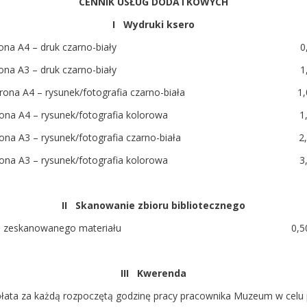
CENNIK USŁUG DODATKOWYCH
I Wydruki ksero
strona A4 – druk czarno-biały 0,50
strona A3 – druk czarno-biały 1,00
trona A4 – rysunek/fotografia czarno-biała 1,0
trona A4 – rysunek/fotografia kolorowa 1,5
trona A3 – rysunek/fotografia czarno-biała 2,0
trona A3 – rysunek/fotografia kolorowa 3,0
II Skanowanie zbioru bibliotecznego
rona zeskanowanego materiału 0,50 zł /
III Kwerenda
poczętą godzinę pracy pracownika Muzeum w celu przy