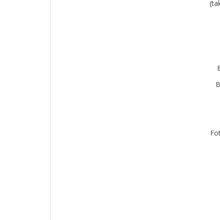
(ta
Fo
rek