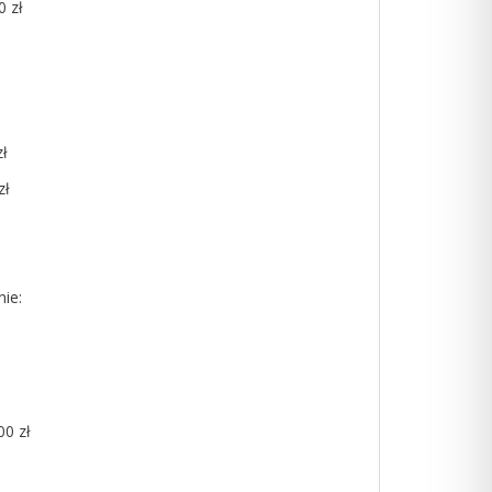
 zł
ł
ł
ie:
0 zł