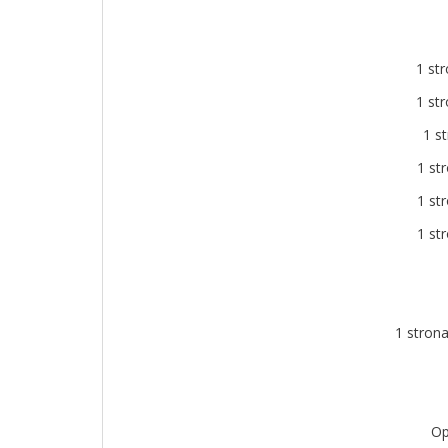
1 
1 
1 s
1 s
1 s
1 s
1 st
Opłata za każdą roz