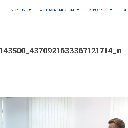
MUZEUM
WIRTUALNE MUZEUM
EKSPOZYCJE
EDU
143500_4370921633367121714_n