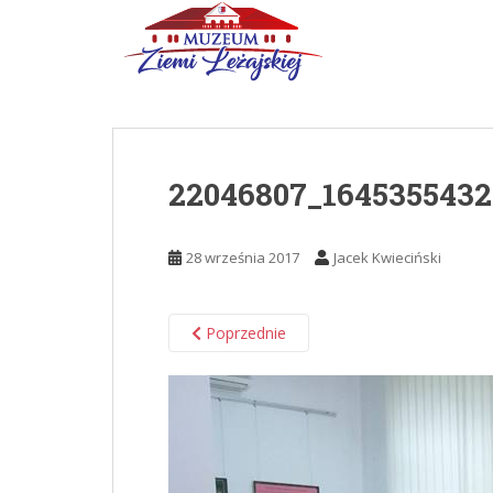
Skip to main content
22046807_1645355432
28 września 2017
Jacek Kwieciński
Poprzednie