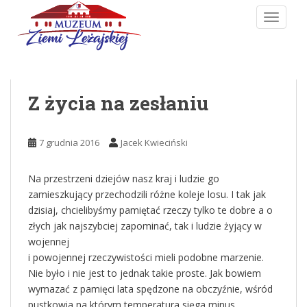
Skip to main content
TOGGLE
Z życia na zesłaniu
7 grudnia 2016
Jacek Kwieciński
Na przestrzeni dziejów nasz kraj i ludzie go
zamieszkujący przechodzili różne koleje losu. I tak jak
dzisiaj, chcielibyśmy pamiętać rzeczy tylko te dobre a o
złych jak najszybciej zapominać, tak i ludzie żyjący w
wojennej
i powojennej rzeczywistości mieli podobne marzenie.
Nie było i nie jest to jednak takie proste.
Jak bowiem
wymazać z pamięci lata spędzone na obczyźnie, wśród
pustkowia na którym temperatura sięga minus