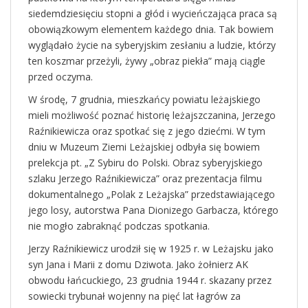
siedemdziesięciu stopni a głód i wycieńczająca praca są
obowiązkowym elementem każdego dnia. Tak bowiem
wyglądało życie na syberyjskim zesłaniu a ludzie, którzy
ten koszmar przeżyli, żywy „obraz piekła” mają ciągle
przed oczyma.
W środę, 7 grudnia, mieszkańcy powiatu leżajskiego
mieli możliwość poznać historię leżajszczanina, Jerzego
Raźnikiewicza oraz spotkać się z jego dziećmi. W tym
dniu w Muzeum Ziemi Leżajskiej odbyła się bowiem
prelekcja pt. „Z Sybiru do Polski. Obraz syberyjskiego
szlaku Jerzego Raźnikiewicza” oraz prezentacja filmu
dokumentalnego „Polak z Leżajska” przedstawiającego
jego losy, autorstwa Pana Dionizego Garbacza, którego
nie mogło zabraknąć podczas spotkania.
Jerzy Raźnikiewicz urodził się w 1925 r. w Leżajsku jako
syn Jana i Marii z domu Dziwota. Jako żołnierz AK
obwodu łańcuckiego, 23 grudnia 1944 r. skazany przez
sowiecki trybunał wojenny na pięć lat łagrów za