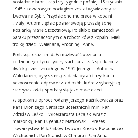
posiadanie broni, zaś trzy tygodnie później, 15 stycznia
1945 r. towarowym pociągiem został wywieziony ze
Lwowa na Sybir. Przydzielono mu pracę w kopalni
„Małyj Artiom”, gdzie poznał swoją przyszłą żonę,
Rosjankę Marię Szczetniową. Po ślubie zamieszkali w
baraku przeznaczonym dla robotników z kopalni. Mieli
trójkę dzieci- Waleriana, Antoninę i Annę.
Prelekcja oraz film dały możliwość poznania
codziennego życia syberyjskich ludzi, zaś spotkanie z
dwójką dzieci zmarłego w 1992 Jerzego – Antoniną i
Walerianem, były szansą zadania pytań i uzyskania
bezpośrednio odpowiedzi od osób, które z syberyjską
rzeczywistością spotkały się jako małe dzieci.
W spotkaniu oprócz rodziny Jerzego Raźnikiewicza oraz
Pana Dionizego Garbacza uczestniczyli m.in. Pan
Zdzisław Leśko – Wicestarosta Leżajski wraz z
małżonką, Pan Eugeniusz Matkowski – Prezes
Towarzystwa Miłośników Lwowa i Kresów Południowo-
Wschodnich, Pan Stanisław Chmura i Pani Anna