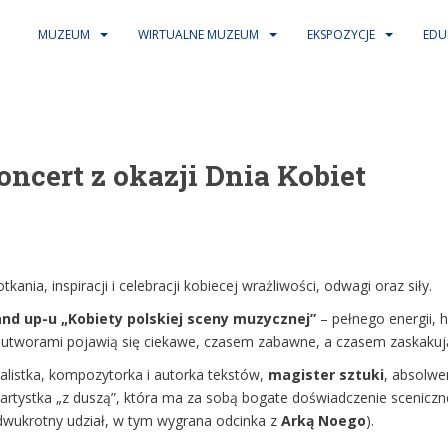
MUZEUM
WIRTUALNE MUZEUM
EKSPOZYCJE
EDU
koncert z okazji Dnia Kobiet
nia, inspiracji i celebracji kobiecej wrażliwości, odwagi oraz siły.
d up-u „Kobiety polskiej sceny muzycznej”
– pełnego energii,
y utworami pojawią się ciekawe, czasem zabawne, a czasem zaskakują
listka, kompozytorka i autorka tekstów,
magister sztuki
, absolwe
 artystka „z duszą”, która ma za sobą bogate doświadczenie sceniczne
dwukrotny udział, w tym wygrana odcinka z
Arką Noego
).