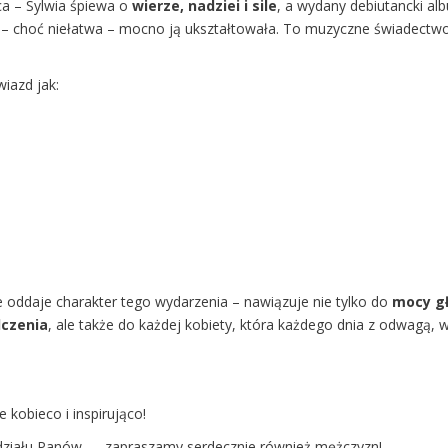
ca – Sylwia śpiewa o
wierze, nadziei i sile
, a wydany debiutancki a
ra – choć niełatwa – mocno ją ukształtowała. To muzyczne świadectwo,
iazd jak:
 oddaje charakter tego wydarzenia – nawiązuje nie tylko do
mocy gł
dczenia
, ale także do każdej kobiety, która każdego dnia z odwagą, w
kobieco i inspirująco!
 udziału Panów — zapraszamy serdecznie również mężczyzn!