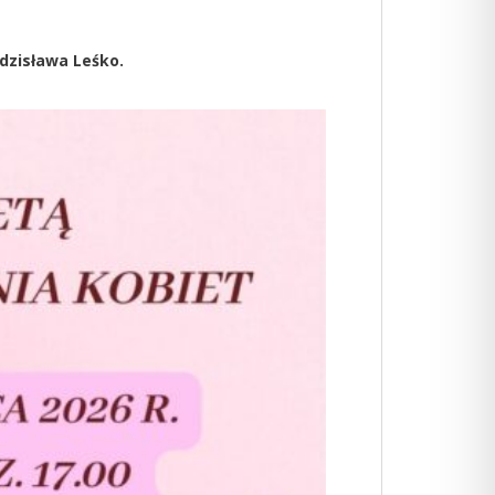
dzisława Leśko.