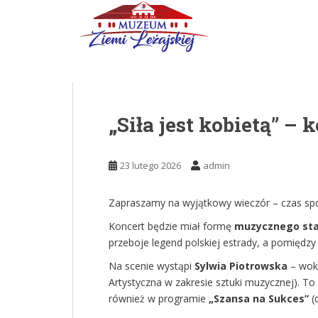
Skip to main content
„Siła jest kobietą” – 
23 lutego 2026
admin
Zapraszamy na wyjątkowy wieczór – czas spotka
Koncert będzie miał formę
muzycznego stan
przeboje legend polskiej estrady, a pomiędz
Na scenie wystąpi
Sylwia Piotrowska
– woka
Artystyczna w zakresie sztuki muzycznej). To
również w programie
„Szansa na Sukces”
(