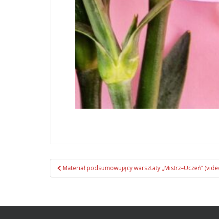
Materiał podsumowujący warsztaty „Mistrz–Uczeń” (vide
Zobacz wpisy