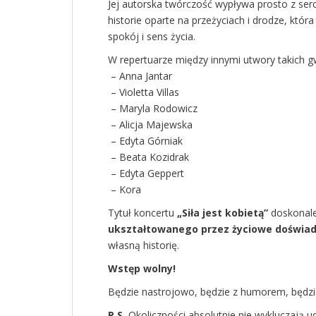
Jej autorska twórczość wypływa prosto z ser
historie oparte na przeżyciach i drodze, któ
spokój i sens życia.
W repertuarze między innymi utwory takich gw
– Anna Jantar
– Violetta Villas
– Maryla Rodowicz
– Alicja Majewska
– Edyta Górniak
– Beata Kozidrak
– Edyta Geppert
– Kora
Tytuł koncertu
„Siła jest kobietą”
doskonale
ukształtowanego przez życiowe doświa
własną historię.
Wstęp wolny!
Będzie nastrojowo, będzie z humorem, będzie 
P.S.
Okoliczności absolutnie nie wykluczają