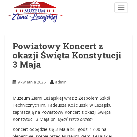
Skip to main content
TOGGLE
Powiatowy Koncert z
okazji Święta Konstytucji
3 Maja
9 kwietnia 2026
admin
Muzeum Ziemi Leżajskiej wraz z Zespołem Szkół
Technicznych im. Tadeusza Kościuszki w Leżajsku
zapraszają na Powiatowy Koncert z okazji Święta
Konstytucji 3 Maja pn.
Byłaś serca biciem
.
Koncert odbędzie się 3 Maja br. godz. 17.00 na
plenerowej scenie przed Muzeum Ziemi Leżajskiej.