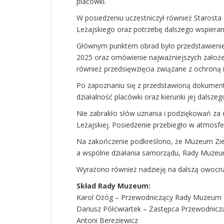
placówki.
W posiedzeniu uczestniczył również Starosta
Leżajskiego oraz potrzebę dalszego wspierani
Głównym punktem obrad było przedstawienie 
2025 oraz omówienie najważniejszych założe
również przedsięwzięcia związane z ochroną 
Po zapoznaniu się z przedstawioną dokument
działalność placówki oraz kierunki jej dals
Nie zabrakło słów uznania i podziękowań za 
Leżajskiej. Posiedzenie przebiegło w atmosfe
Na zakończenie podkreślono, że Muzeum Ziem
a wspólne działania samorządu, Rady Muzeum
Wyrażono również nadzieję na dalszą owocną 
Skład Rady Muzeum:
Karol Ożóg – Przewodniczący Rady Muzeum
Dariusz Półćwiartek – Zastępca Przewodni
Antoni Bereziewicz