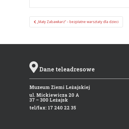
„Mały Zabawkarz” – bezpłatne warsztaty dla dzieci
Zobacz wpisy
Dane teleadresowe
Muzeum Ziemi Leżajskiej
ul. Mickiewicza 20 A
37 – 300 Leżajsk
tel/fax: 17 240 22 35