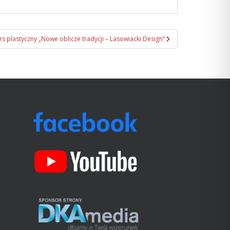
s plastyczny „Nowe oblicze tradycji – Lasowiacki Design”