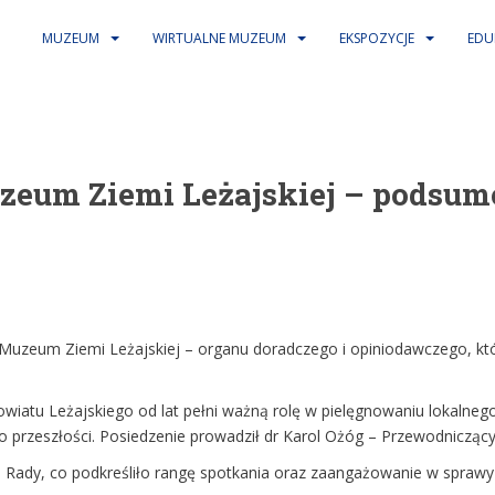
MUZEUM
WIRTUALNE MUZEUM
EKSPOZYCJE
EDU
eum Ziemi Leżajskiej – podsumo
y Muzeum Ziemi Leżajskiej – organu doradczego i opiniodawczego, kt
wiatu Leżajskiego od lat pełni ważną rolę w pielęgnowaniu lokalnego d
i o przeszłości. Posiedzenie prowadził dr Karol Ożóg – Przewodniczą
e Rady, co podkreśliło rangę spotkania oraz zaangażowanie w spra