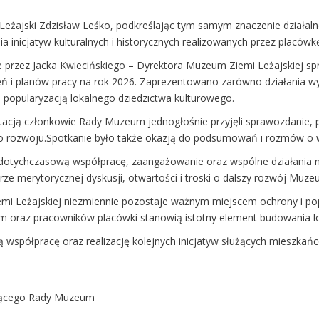
 Leżajski Zdzisław Leśko, podkreślając tym samym znaczenie działa
a inicjatyw kulturalnych i historycznych realizowanych przez placówk
przez Jacka Kwiecińskiego – Dyrektora Muzeum Ziemi Leżajskiej sp
ń i planów pracy na rok 2026. Zaprezentowano zarówno działania wy
i popularyzacją lokalnego dziedzictwa kulturowego.
acją członkowie Rady Muzeum jednogłośnie przyjęli sprawozdanie,
zego rozwoju.Spotkanie było także okazją do podsumowań i rozmów o w
dotychczasową współpracę, zaangażowanie oraz wspólne działania na r
rze merytorycznej dyskusji, otwartości i troski o dalszy rozwój Muze
i Leżajskiej niezmiennie pozostaje ważnym miejscem ochrony i popu
 oraz pracowników placówki stanowią istotny element budowania loka
współpracę oraz realizację kolejnych inicjatyw służących mieszkańco
czącego Rady Muzeum