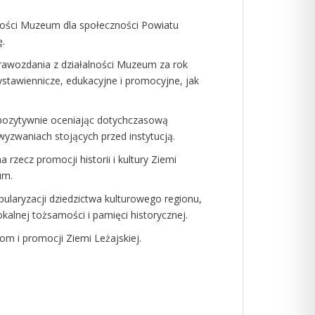
lności Muzeum dla społeczności Powiatu
ę.
rawozdania z działalności Muzeum za rok
stawiennicze, edukacyjne i promocyjne, jak
 pozytywnie oceniając dotychczasową
yzwaniach stojących przed instytucją.
zecz promocji historii i kultury Ziemi
um.
laryzacji dziedzictwa kulturowego regionu,
lnej tożsamości i pamięci historycznej.
m i promocji Ziemi Leżajskiej.