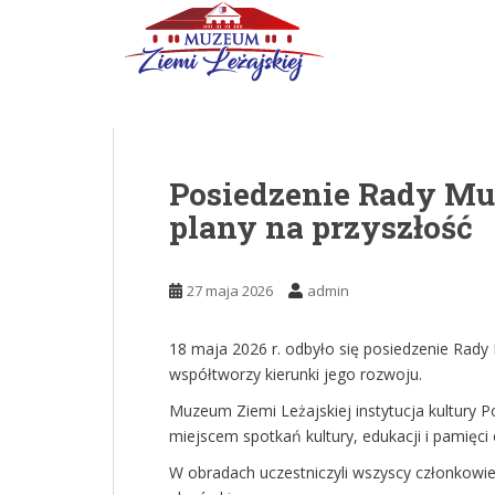
Skip to main content
Posiedzenie Rady Muz
plany na przyszłość
27 maja 2026
admin
18 maja 2026 r. odbyło się posiedzenie Rad
współtworzy kierunki jego rozwoju.
Muzeum Ziemi Leżajskiej instytucja kultury Po
miejscem spotkań kultury, edukacji i pamięc
W obradach uczestniczyli wszyscy członkowi