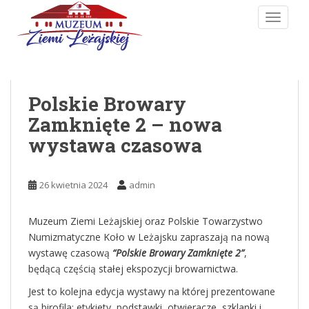
Skip to main content
TOGGLE
Polskie Browary
Zamknięte 2 – nowa
wystawa czasowa
26 kwietnia 2024
admin
Muzeum Ziemi Leżajskiej oraz Polskie Towarzystwo
Numizmatyczne Koło w Leżajsku zapraszają na nową
wystawę czasową
“Polskie Browary Zamknięte 2”
,
będącą częścią stałej ekspozycji browarnictwa.
Jest to kolejna edycja wystawy na której prezentowane
są birofila: etykiety, podstawki, otwieracze, szklanki i