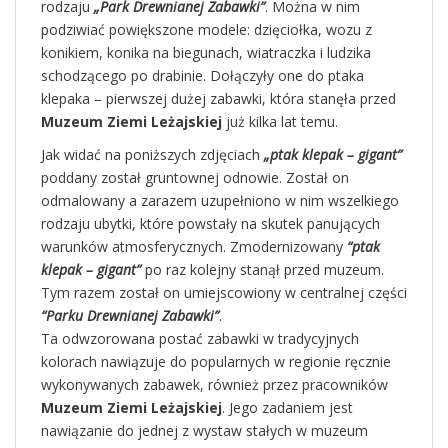
rodzaju
„Park Drewnianej Zabawki”
. Można w nim
podziwiać powiększone modele: dzięciołka, wozu z
konikiem, konika na biegunach, wiatraczka i ludzika
schodzącego po drabinie. Dołączyły one do ptaka
klepaka – pierwszej dużej zabawki, która stanęła przed
Muzeum Ziemi Leżajskiej
już kilka lat temu.
Jak widać na poniższych zdjęciach
„ptak klepak – gigant”
poddany został gruntownej odnowie. Został on
odmalowany a zarazem uzupełniono w nim wszelkiego
rodzaju ubytki, które powstały na skutek panujących
warunków atmosferycznych. Zmodernizowany
“ptak
klepak – gigant”
po raz kolejny stanął przed muzeum.
Tym razem został on umiejscowiony w centralnej części
“Parku Drewnianej Zabawki”
.
Ta odwzorowana postać zabawki w tradycyjnych
kolorach nawiązuje do popularnych w regionie ręcznie
wykonywanych zabawek, również przez pracowników
Muzeum Ziemi Leżajskiej
. Jego zadaniem jest
nawiązanie do jednej z wystaw stałych w muzeum