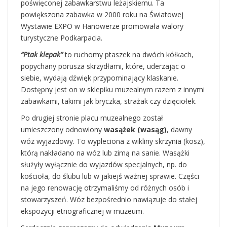
poświęconej zabawkarstwu leżajskiemu. Ta
powiększona zabawka w 2000 roku na Światowej
Wystawie EXPO w Hanowerze promowała walory
turystyczne Podkarpacia.
“Ptak klepak”
to ruchomy ptaszek na dwóch kółkach,
popychany porusza skrzydłami, które, uderzając o
siebie, wydają dźwięk przypominający klaskanie.
Dostępny jest on w sklepiku muzealnym razem z innymi
zabawkami, takimi jak bryczka, strażak czy dzięciołek.
Po drugiej stronie placu muzealnego został
umieszczony odnowiony
wasążek (wasąg)
, dawny
wóz wyjazdowy. To wypleciona z wikliny skrzynia (kosz),
którą nakładano na wóz lub zimą na sanie. Wasążki
służyły wyłącznie do wyjazdów specjalnych, np. do
kościoła, do ślubu lub w jakiejś ważnej sprawie. Części
na jego renowację otrzymaliśmy od różnych osób i
stowarzyszeń. Wóz bezpośrednio nawiązuje do stałej
ekspozycji etnograficznej w muzeum.