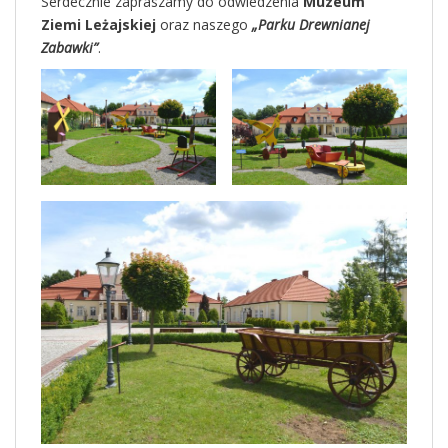
Serdecznie zapraszamy do odwiedzenia
Muzeum
Ziemi Leżajskiej
oraz naszego
„Parku Drewnianej
Zabawki”
.