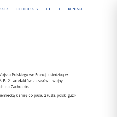
KACJA
BIBLIOTEKA
FB
IT
KONTAKT
jska Polskiego we Francji z siedzibą w
P. F. 21 artefaktów z czasów II wojny
nych na Zachodzie.
emiecką klamrę do pasa, 2 łuski, polski guzik