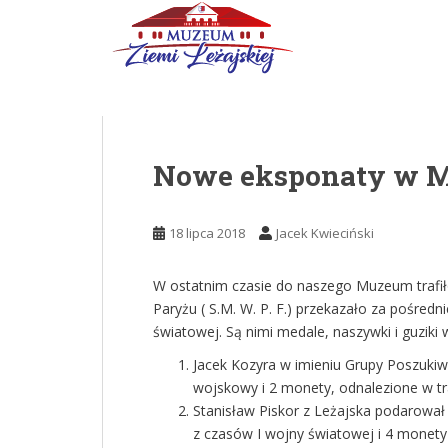
Skip to main content
Nowe eksponaty w 
18 lipca 2018
Jacek Kwieciński
W ostatnim czasie do naszego Muzeum trafił
Paryżu ( S.M. W. P. F.) przekazało za pośred
światowej. Są nimi medale, naszywki i guziki 
Jacek Kozyra w imieniu Grupy Poszukiwa
wojskowy i 2 monety, odnalezione w tra
Stanisław Piskor z Leżajska podarował 
z czasów I wojny światowej i 4 monety 