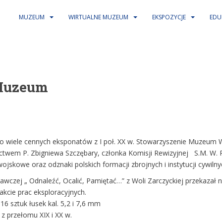
MUZEUM
WIRTUALNE MUZEUM
EKSPOZYCJE
EDU
Muzeum
o wiele cennych eksponatów z I poł. XX w. Stowarzyszenie Muzeum Wo
nictwem P. Zbigniewa Szczębary, członka Komisji Rewizyjnej S.M. W. 
wojskowe oraz odznaki polskich formacji zbrojnych i instytucji cywil
wczej „ Odnaleźć, Ocalić, Pamiętać…” z Woli Zarczyckiej przekazał ni
kcie prac eksploracyjnych.
16 sztuk łusek kal. 5,2 i 7,6 mm
z przełomu XIX i XX w.