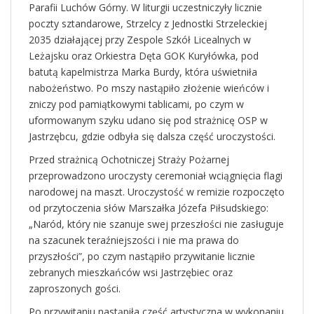
Parafii Luchów Górny. W liturgii uczestniczyły licznie
poczty sztandarowe, Strzelcy z Jednostki Strzeleckiej
2035 działającej przy Zespole Szkół Licealnych w
Leżajsku oraz Orkiestra Dęta GOK Kuryłówka, pod
batutą kapelmistrza Marka Burdy, która uświetniła
nabożeństwo. Po mszy nastąpiło złożenie wieńców i
zniczy pod pamiątkowymi tablicami, po czym w
uformowanym szyku udano się pod strażnicę OSP w
Jastrzębcu, gdzie odbyła się dalsza część uroczystości.
Przed strażnicą Ochotniczej Straży Pożarnej
przeprowadzono uroczysty ceremoniał wciągnięcia flagi
narodowej na maszt. Uroczystość w remizie rozpoczęto
od przytoczenia słów Marszałka Józefa Piłsudskiego:
„Naród, który nie szanuje swej przeszłości nie zasługuje
na szacunek teraźniejszości i nie ma prawa do
przyszłości”, po czym nastąpiło przywitanie licznie
zebranych mieszkańców wsi Jastrzębiec oraz
zaproszonych gości.
Po przywitaniu nastąpiła część artystyczna w wykonaniu