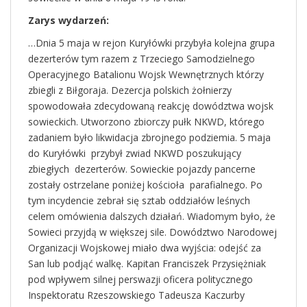
Zarys wydarzeń:
…Dnia 5 maja w rejon Kuryłówki przybyła kolejna grupa
dezerterów tym razem z Trzeciego Samodzielnego
Operacyjnego Batalionu Wojsk Wewnętrznych którzy
zbiegli z Biłgoraja. Dezercja polskich żołnierzy
spowodowała zdecydowaną reakcję dowództwa wojsk
sowieckich. Utworzono zbiorczy pułk NKWD, którego
zadaniem było likwidacja zbrojnego podziemia. 5 maja
do Kuryłówki przybył zwiad NKWD poszukujący
zbiegłych dezerterów. Sowieckie pojazdy pancerne
zostały ostrzelane poniżej kościoła parafialnego. Po
tym incydencie zebrał się sztab oddziałów leśnych
celem omówienia dalszych działań. Wiadomym było, że
Sowieci przyjdą w większej sile. Dowództwo Narodowej
Organizacji Wojskowej miało dwa wyjścia: odejść za
San lub podjąć walkę. Kapitan Franciszek Przysiężniak
pod wpływem silnej perswazji oficera politycznego
Inspektoratu Rzeszowskiego Tadeusza Kaczurby