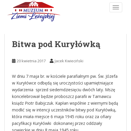
Skip to main content
TOGGLE
Bitwa pod Kuryłówką
20 kwietnia 2017
Jacek Kwieciński
W dniu 7 maja br. w kościele parafialnym pw. Św. Józefa
w Kuryłówce odbędą się uroczystości upamiętniające
wydarzenia sprzed siedemdziesięciu dwóch laty. Mszę
koncelebrował będzie proboszcz parafii w Tarnawcu
ksiądz Piotr Babijczuk. Kapłan wspólnie z wiernymi będą
modlić się w intencji uczestników bitwy pod Kuryłówką,
która miała miejsce 6 maja 1945 roku oraz za ofiary
pacyfikacji Kuryłówki dokonanej przez oddziały
sowieckie w dniu 8 maja 1945 roku.