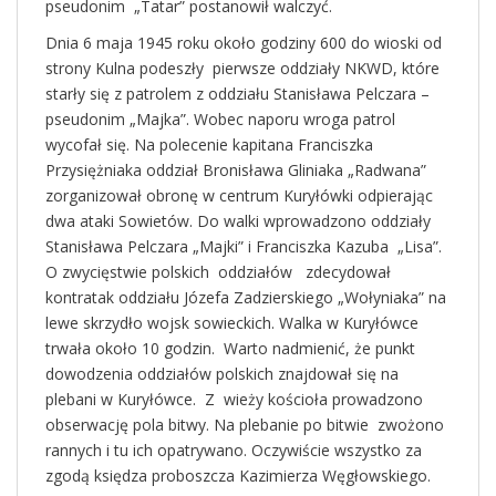
pseudonim „Tatar” postanowił walczyć.
Dnia 6 maja 1945 roku około godziny 600 do wioski od
strony Kulna podeszły pierwsze oddziały NKWD, które
starły się z patrolem z oddziału Stanisława Pelczara –
pseudonim „Majka”. Wobec naporu wroga patrol
wycofał się. Na polecenie kapitana Franciszka
Przysiężniaka oddział Bronisława Gliniaka „Radwana”
zorganizował obronę w centrum Kuryłówki odpierając
dwa ataki Sowietów. Do walki wprowadzono oddziały
Stanisława Pelczara „Majki” i Franciszka Kazuba „Lisa”.
O zwycięstwie polskich oddziałów zdecydował
kontratak oddziału Józefa Zadzierskiego „Wołyniaka” na
lewe skrzydło wojsk sowieckich. Walka w Kuryłówce
trwała około 10 godzin. Warto nadmienić, że punkt
dowodzenia oddziałów polskich znajdował się na
plebani w Kuryłówce. Z wieży kościoła prowadzono
obserwację pola bitwy. Na plebanie po bitwie zwożono
rannych i tu ich opatrywano. Oczywiście wszystko za
zgodą księdza proboszcza Kazimierza Węgłowskiego.