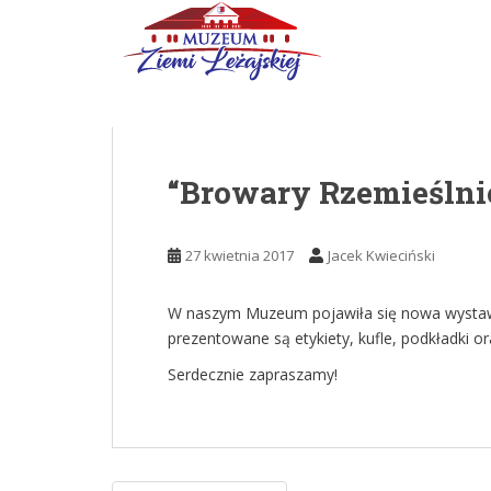
Skip to main content
“Browary Rzemieślnic
27 kwietnia 2017
Jacek Kwieciński
W naszym Muzeum pojawiła się nowa wystawa 
prezentowane są etykiety, kufle, podkładki oraz
Serdecznie zapraszamy!