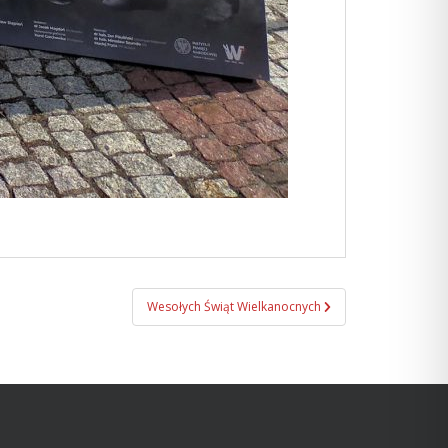
Wesołych Świąt Wielkanocnych