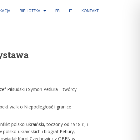
KACJA
BIBLIOTEKA
FB
IT
KONTAKT
wystawa
ef Piłsudski i Symon Petlura – twórcy
ekt walk o Niepodległość i granice
ikt polsko-ukraiński, toczony od 1918 r., i
olsko-ukraińskich i biograf Petlury,
dpowiadał Karol Czechowicz z OBEN w