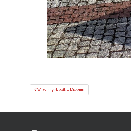
Wiosenny sklepik w Muzeum
Zobacz wpisy