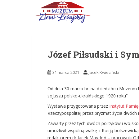
Skip to main content
Józef Piłsudski i S
31 marca 2021
Jacek Kwieciński
Od dnia 30 marca br. na dziedzińcu Muzeum b
sojuszu polsko-ukraińskiego 1920 roku”
Wystawa przygotowana przez
Instytut Pami
Rzeczypospolitej przez pryzmat życia dwóch 
Zawarty przez tych dwóch polityków i wojskow
umożliwił wspólną walkę z Rosją bolszewicką.
redaktorem dr Jacek Magdoń – pracownik Od