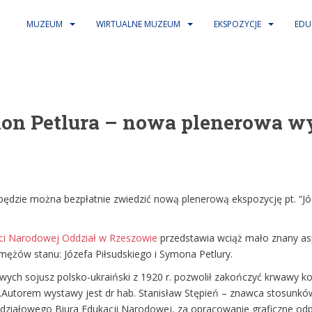
MUZEUM
WIRTUALNE MUZEUM
EKSPOZYCJE
EDU
ymon Petlura – nowa plenerowa 
ędzie można bezpłatnie zwiedzić nową plenerową ekspozycję pt. “Józ
ęci Narodowej Oddział w Rzeszowie
przedstawia wciąż mało znany asp
mężów stanu: Józefa Piłsudskiego i Symona Petlury.
ych sojusz polsko-ukraiński z 1920 r. pozwolił zakończyć krwawy konfl
Autorem wystawy jest dr hab. Stanisław Stępień – znawca stosunków p
działowego Biura Edukacji Narodowej, za opracowanie graficzne o